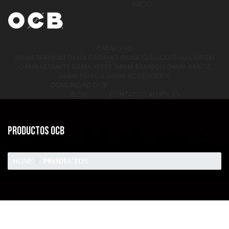
INICIO
CATALOGO
GAMA PREMIUM
GAMA CAÑAMO
GAMA CLÁSICO
GAMA VIRGIN
GAMA ULTIMATE
GAMA XPERT
GAMA BAMBOO
GAMA ARROZ
GAMA FILTROS
GAMA ACCESORIOS
COMUNIDAD OCB
BLOG
CONTACTO
AUSPICIO
PRODUCTOS OCB
HOME
PRODUCTOS